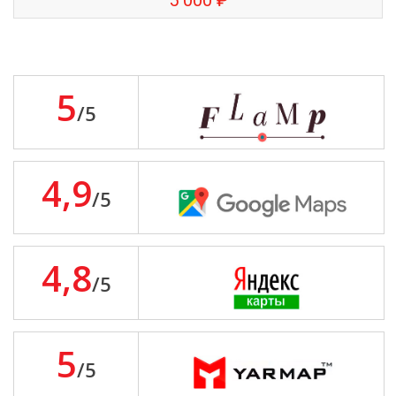
5 000 ₽
5
/5
4,9
/5
4,8
/5
5
/5